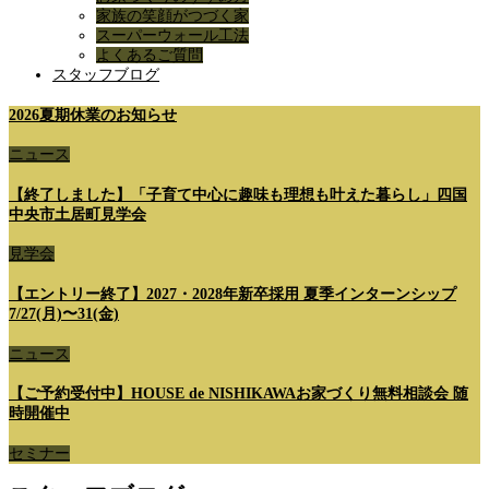
家族の笑顔がつづく家
スーパーウォール工法
よくあるご質問
スタッフブログ
2026夏期休業のお知らせ
ニュース
【終了しました】「子育て中心に趣味も理想も叶えた暮らし」四国
中央市土居町見学会
見学会
【エントリー終了】2027・2028年新卒採用 夏季インターンシップ
7/27(月)〜31(金)
ニュース
【ご予約受付中】HOUSE de NISHIKAWAお家づくり無料相談会 随
時開催中
セミナー