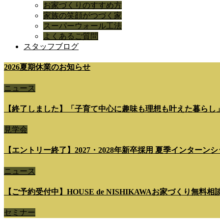
お家づくりのすすめ方
家族の笑顔がつづく家
スーパーウォール工法
よくあるご質問
スタッフブログ
2026夏期休業のお知らせ
ニュース
【終了しました】「子育て中心に趣味も理想も叶えた暮らし
見学会
【エントリー終了】2027・2028年新卒採用 夏季インターンシップ 7
ニュース
【ご予約受付中】HOUSE de NISHIKAWAお家づくり無料
セミナー