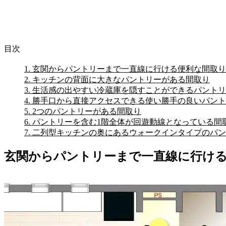
目次
1.
玄関からパントリーまで一直線に行ける便利な間取り
2.
キッチンの背面に大きなパントリーがある間取り
3.
生活感の出やすい冷蔵庫を隠すことができるパントリ
4.
勝手口から直接アクセスできる使い勝手の良いパント
5.
2つのパントリーがある間取り
6.
パントリーを含む1階全体が回遊動線となっている間
7.
二列型キッチンの奥にあるウォークインタイプのパン
玄関からパントリーまで一直線に行け