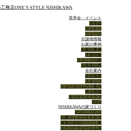
見学会・イベント
見学会
セミナー
ニュース
分譲地情報
お家の事例
お家の事例
平屋特集
スタッフの家
お客様の声
会社案内
会社概要
スタッフ
ショールームのご案内
求人情報
オーナーズクラブ
SDGs
NISHIKAWAの家づくり
4つのこだわり
お家づくりのすすめ方
家族の笑顔がつづく家
スーパーウォール工法