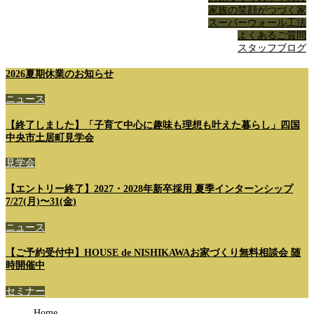
家族の笑顔がつづく家
スーパーウォール工法
よくあるご質問
スタッフブログ
2026夏期休業のお知らせ
ニュース
【終了しました】「子育て中心に趣味も理想も叶えた暮らし」四国
中央市土居町見学会
見学会
【エントリー終了】2027・2028年新卒採用 夏季インターンシップ
7/27(月)〜31(金)
ニュース
【ご予約受付中】HOUSE de NISHIKAWAお家づくり無料相談会 随
時開催中
セミナー
Home