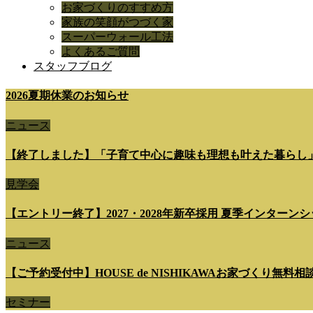
お家づくりのすすめ方
家族の笑顔がつづく家
スーパーウォール工法
よくあるご質問
スタッフブログ
2026夏期休業のお知らせ
ニュース
【終了しました】「子育て中心に趣味も理想も叶えた暮らし
見学会
【エントリー終了】2027・2028年新卒採用 夏季インターンシップ 7
ニュース
【ご予約受付中】HOUSE de NISHIKAWAお家づくり無料
セミナー