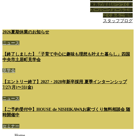
家族の笑顔がつづく家
スーパーウォール工法
よくあるご質問
スタッフブログ
2026夏期休業のお知らせ
ニュース
【終了しました】「子育て中心に趣味も理想も叶えた暮らし」四国
中央市土居町見学会
見学会
【エントリー終了】2027・2028年新卒採用 夏季インターンシップ
7/27(月)〜31(金)
ニュース
【ご予約受付中】HOUSE de NISHIKAWAお家づくり無料相談会 随
時開催中
セミナー
Home