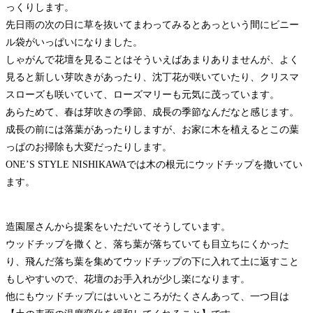
っくりします。
先日雨の次の日に草を抜いてまわってみるとあっという間にビニー
ル袋がいっぱいになりました。
しゃがんで花壇を見ることはそういえばあまりありませんが、よく
見ると新しい芽吹きがあったり、沈丁花が咲いていたり、クリスマ
スローズも咲いていて、ローズマリーも元気に茂っています。
あらためて、春は芽吹きの季節、成長の季節なんだなと感じます。
成長の前には落葉があったりしますが、お家に木を植えるとこの葉
っぱのお掃除も大変だったりします。
ONE’S STYLE NISHIKAWAでは木の根元にウッドチップを撒いてい
ます。
造園屋さんから提案をいただいてそうしています。
ウッドチップを撒くと、落ち葉が落ちていても目立ちにくかった
り、飛んだ落ち葉を集めてウッドチップの下に入れて土に返すこと
もしやすいので、花壇のお手入れが少し楽になります。
他にもウッドチップにはいいところがたくさんあって、一つ目は