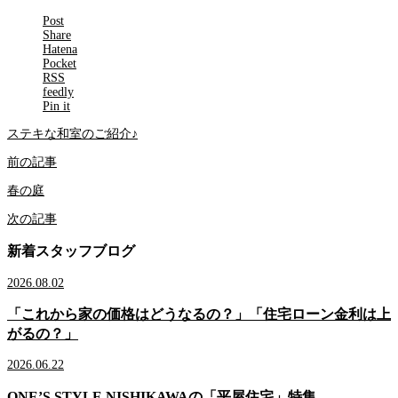
Post
Share
Hatena
Pocket
RSS
feedly
Pin it
ステキな和室のご紹介♪
前の記事
春の庭
次の記事
新着スタッフブログ
2026.08.02
「これから家の価格はどうなるの？」「住宅ローン金利は上
がるの？」
2026.06.22
ONE’S STYLE NISHIKAWAの「平屋住宅」特集