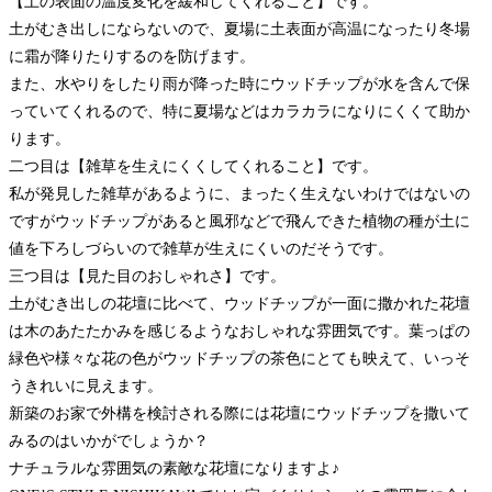
【土の表面の温度変化を緩和してくれること】です。
土がむき出しにならないので、夏場に土表面が高温になったり冬場
に霜が降りたりするのを防げます。
また、水やりをしたり雨が降った時にウッドチップが水を含んで保
っていてくれるので、特に夏場などはカラカラになりにくくて助か
ります。
二つ目は【雑草を生えにくくしてくれること】です。
私が発見した雑草があるように、まったく生えないわけではないの
ですがウッドチップがあると風邪などで飛んできた植物の種が土に
値を下ろしづらいので雑草が生えにくいのだそうです。
三つ目は【見た目のおしゃれさ】です。
土がむき出しの花壇に比べて、ウッドチップが一面に撒かれた花壇
は木のあたたかみを感じるようなおしゃれな雰囲気です。葉っぱの
緑色や様々な花の色がウッドチップの茶色にとても映えて、いっそ
うきれいに見えます。
新築のお家で外構を検討される際には花壇にウッドチップを撒いて
みるのはいかがでしょうか？
ナチュラルな雰囲気の素敵な花壇になりますよ♪