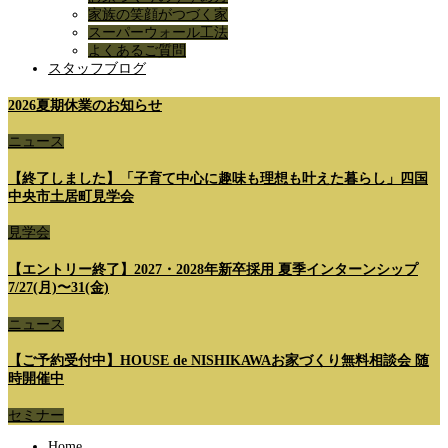
家族の笑顔がつづく家
スーパーウォール工法
よくあるご質問
スタッフブログ
2026夏期休業のお知らせ
ニュース
【終了しました】「子育て中心に趣味も理想も叶えた暮らし」四国
中央市土居町見学会
見学会
【エントリー終了】2027・2028年新卒採用 夏季インターンシップ
7/27(月)〜31(金)
ニュース
【ご予約受付中】HOUSE de NISHIKAWAお家づくり無料相談会 随
時開催中
セミナー
Home