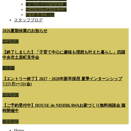
家族の笑顔がつづく家
スーパーウォール工法
よくあるご質問
スタッフブログ
2026夏期休業のお知らせ
ニュース
【終了しました】「子育て中心に趣味も理想も叶えた暮らし」四国
中央市土居町見学会
見学会
【エントリー終了】2027・2028年新卒採用 夏季インターンシップ
7/27(月)〜31(金)
ニュース
【ご予約受付中】HOUSE de NISHIKAWAお家づくり無料相談会 随
時開催中
セミナー
Home