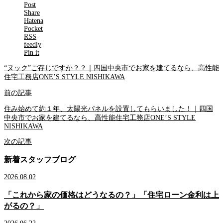
Post
Share
Hatena
Pocket
RSS
feedly
Pin it
“ヌック”ご存じですか？？｜四国中央市でお家を建てるなら、高性能
住宅工務店ONE’S STYLE NISHIKAWA
前の記事
住み始めて約１年、太陽光パネルを設置してもらいました！｜四国
中央市でお家を建てるなら、高性能住宅工務店ONE’S STYLE
NISHIKAWA
次の記事
新着スタッフブログ
2026.08.02
「これから家の価格はどうなるの？」「住宅ローン金利は上
がるの？」