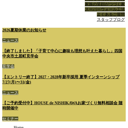
家族の笑顔がつづく家
スーパーウォール工法
よくあるご質問
スタッフブログ
2026夏期休業のお知らせ
ニュース
【終了しました】「子育て中心に趣味も理想も叶えた暮らし」四国
中央市土居町見学会
見学会
【エントリー終了】2027・2028年新卒採用 夏季インターンシップ
7/27(月)〜31(金)
ニュース
【ご予約受付中】HOUSE de NISHIKAWAお家づくり無料相談会 随
時開催中
セミナー
Home