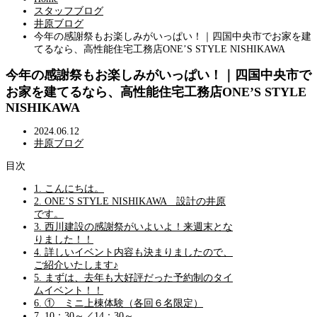
スタッフブログ
井原ブログ
今年の感謝祭もお楽しみがいっぱい！｜四国中央市でお家を建
てるなら、高性能住宅工務店ONE’S STYLE NISHIKAWA
今年の感謝祭もお楽しみがいっぱい！｜四国中央市で
お家を建てるなら、高性能住宅工務店ONE’S STYLE
NISHIKAWA
2024.06.12
井原ブログ
目次
1.
こんにちは。
2.
ONE’S STYLE NISHIKAWA 設計の井原
です。
3.
西川建設の感謝祭がいよいよ！来週末とな
りました！！
4.
詳しいイベント内容も決まりましたので、
ご紹介いたします♪
5.
まずは、去年も大好評だった予約制のタイ
ムイベント！！
6.
① ミニ上棟体験（各回６名限定）
7.
10：30～／14：30～