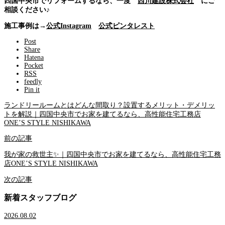
四国中央市でリフォームするなら、一度
西川建設株式会社
にご
相談ください♪
施工事例は→
公式Instagram
公式ピンタレスト
Post
Share
Hatena
Pocket
RSS
feedly
Pin it
ランドリールームとはどんな間取り？設置するメリット・デメリッ
トを解説｜四国中央市でお家を建てるなら、高性能住宅工務店
ONE’S STYLE NISHIKAWA
前の記事
我が家の救世主✨｜四国中央市でお家を建てるなら、高性能住宅工務
店ONE’S STYLE NISHIKAWA
次の記事
新着スタッフブログ
2026.08.02