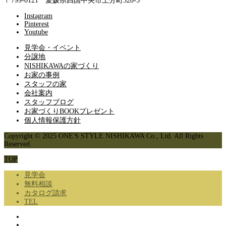
〒799-0121 愛媛県四国中央市上分町328-5
Instagram
Pinterest
Youtube
見学会・イベント
分譲地
NISHIKAWAの家づくり
お家の事例
スタッフの家
会社案内
スタッフブログ
お家づくりBOOKプレゼント
個人情報保護方針
Copyright © 2025 ONE'S STYLE NISHIKAWA Co., Ltd. All Rights
Reserved.
TOP
見学会
無料相談
カタログ請求
TEL