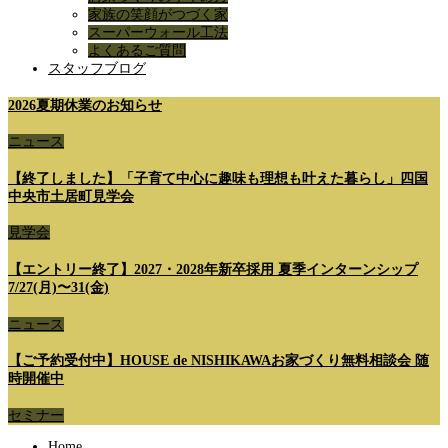
家族の笑顔がつづく家
スーパーウォール工法
よくあるご質問
スタッフブログ
2026夏期休業のお知らせ
ニュース
【終了しました】「子育て中心に趣味も理想も叶えた暮らし」四国
中央市土居町見学会
見学会
【エントリー終了】2027・2028年新卒採用 夏季インターンシップ
7/27(月)〜31(金)
ニュース
【ご予約受付中】HOUSE de NISHIKAWAお家づくり無料相談会 随
時開催中
セミナー
Home