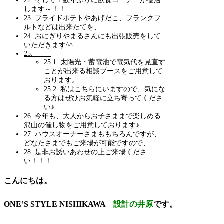
22.
そして！数年ぶりに飲食コーナーが復活
します～！！
23.
フライドポテトやあげだこ、フランクフ
ルトなどは出来たてを、
24.
おにぎりやまるさんにも出張販売をして
いただきます^^
25.
25.1.
太陽光・蓄電池で電気代を見直す
ことが出来る相談ブースをご用意して
おります。
25.2.
私はこちらにいますので、気にな
る方はぜひお気軽に立ち寄ってくださ
い♪
26.
今年も、大人からお子さままで楽しめる
沢山の催し物をご用意しております♪
27.
ハウスオーナーさまももちろんですが、
どなたさまでもご来場が可能ですので、
28.
是非お誘いあわせの上ご来場くださ
い！！！
こんにちは。
ONE’S STYLE NISHIKAWA
設計の井原
です。