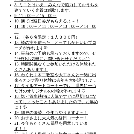
8.
ミニとはいえ、みんなで協力しておうちを
建てていく光景は感動します。
9.
11：00～／15：00～
10.
勝てば縁日券がもらえるよ～！
11.
10：00～／11：00～／13：00～／14：00
～
12.
（各６名限定：１人３００円）
13.
椿の実を使った、とってもかわいいブロ
ーチが作れます🌸
14.
事前のご予約も承っておりますので、ぜ
ひぜひお気軽にお問い合わせください^^
15.
時間関係なくご参加いただける体験もた
くさんあります！
16.
わくわく木工教室や大工さんと一緒に出
来るカンナ削り体験は去年も大好評でした。
17.
タイルアートコーナーでは、世界に一つ
だけのオリジナルの小物が作れます♡
18.
塩ビ管水鉄砲は人気ですぐに品切れにな
ってしまったこともありましたので、お早め
に！💦
19.
網戸の張替、今年もやりますよ～！
20.
お子さまに大人気の縁日コーナー！
21.
今年もたくさん景品を用意していま
す！！