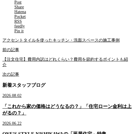
Post
Share
Hatena
Pocket
RSS
feedly
Pin it
アクセントタイルを使ったキッチン・洗面スペースの施工事例
前の記事
【注文住宅】費用内訳はどれくらい？費用を節約するポイントも紹
介
次の記事
新着スタッフブログ
2026.08.02
「これから家の価格はどうなるの？」「住宅ローン金利は上
がるの？」
2026.06.22
ONE’S STYLE NISHIKAWAの「平屋住宅」特集