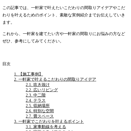
この記事では、一軒家で叶えたいこだわりの間取りアイデアやこだ
わりを叶えるためのポイント、素敵な実例紹介までお伝えしていき
ます。
これから、一軒家を建てたい方や一軒家の間取りにお悩みの方など
ぜひ、参考にしてみてください。
目次
1.
【施工事例】
2.
一軒家で叶えるこだわりの間取りアイデア
2.1.
吹き抜け
2.2.
広いリビング
2.3.
中二階
2.4.
テラス
2.5.
収納場所
2.6.
特別な空間
2.7.
畳スペース
3.
一軒家でこだわりを叶えるポイント
3.1.
家事動線を考える