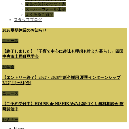
家族の笑顔がつづく家
スーパーウォール工法
よくあるご質問
スタッフブログ
2026夏期休業のお知らせ
ニュース
【終了しました】「子育て中心に趣味も理想も叶えた暮らし」四国
中央市土居町見学会
見学会
【エントリー終了】2027・2028年新卒採用 夏季インターンシップ
7/27(月)〜31(金)
ニュース
【ご予約受付中】HOUSE de NISHIKAWAお家づくり無料相談会 随
時開催中
セミナー
Home