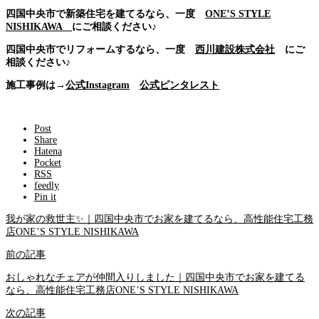
四国中央市で新築住宅を建てるなら、一度
ONE’S STYLE
NISHIKAWA
にご相談ください♪
四国中央市でリフォームするなら、一度
西川建設株式会社
にご
相談ください♪
施工事例は→
公式Instagram
公式ピンタレスト
Post
Share
Hatena
Pocket
RSS
feedly
Pin it
我が家の救世主✨｜四国中央市でお家を建てるなら、高性能住宅工務
店ONE’S STYLE NISHIKAWA
前の記事
おしゃれなチェアが仲間入りしました｜四国中央市でお家を建てる
なら、高性能住宅工務店ONE’S STYLE NISHIKAWA
次の記事