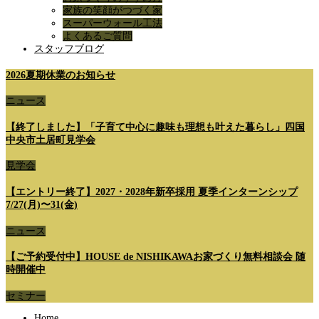
家族の笑顔がつづく家
スーパーウォール工法
よくあるご質問
スタッフブログ
2026夏期休業のお知らせ
ニュース
【終了しました】「子育て中心に趣味も理想も叶えた暮らし」四国
中央市土居町見学会
見学会
【エントリー終了】2027・2028年新卒採用 夏季インターンシップ
7/27(月)〜31(金)
ニュース
【ご予約受付中】HOUSE de NISHIKAWAお家づくり無料相談会 随
時開催中
セミナー
Home