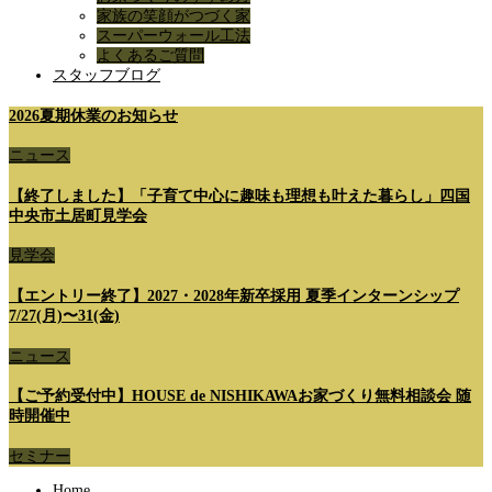
家族の笑顔がつづく家
スーパーウォール工法
よくあるご質問
スタッフブログ
2026夏期休業のお知らせ
ニュース
【終了しました】「子育て中心に趣味も理想も叶えた暮らし」四国
中央市土居町見学会
見学会
【エントリー終了】2027・2028年新卒採用 夏季インターンシップ
7/27(月)〜31(金)
ニュース
【ご予約受付中】HOUSE de NISHIKAWAお家づくり無料相談会 随
時開催中
セミナー
Home