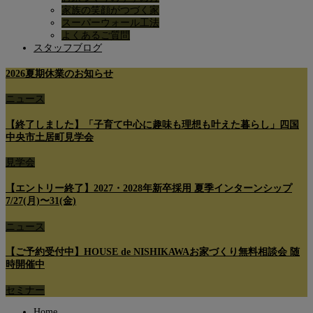
家族の笑顔がつづく家
スーパーウォール工法
よくあるご質問
スタッフブログ
2026夏期休業のお知らせ
ニュース
【終了しました】「子育て中心に趣味も理想も叶えた暮らし」四国
中央市土居町見学会
見学会
【エントリー終了】2027・2028年新卒採用 夏季インターンシップ
7/27(月)〜31(金)
ニュース
【ご予約受付中】HOUSE de NISHIKAWAお家づくり無料相談会 随
時開催中
セミナー
Home