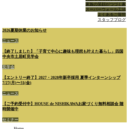
家族の笑顔がつづく家
スーパーウォール工法
よくあるご質問
スタッフブログ
2026夏期休業のお知らせ
ニュース
【終了しました】「子育て中心に趣味も理想も叶えた暮らし」四国
中央市土居町見学会
見学会
【エントリー終了】2027・2028年新卒採用 夏季インターンシップ
7/27(月)〜31(金)
ニュース
【ご予約受付中】HOUSE de NISHIKAWAお家づくり無料相談会 随
時開催中
セミナー
Home