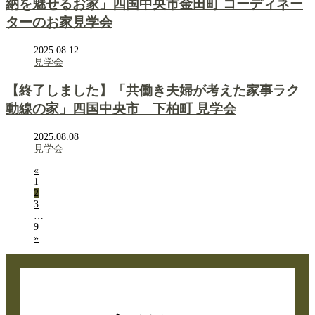
納を魅せるお家」四国中央市金田町 コーディネー
ターのお家見学会
2025.08.12
見学会
【終了しました】「共働き夫婦が考えた家事ラク
動線の家」四国中央市 下柏町 見学会
2025.08.08
見学会
«
1
2
3
…
9
»