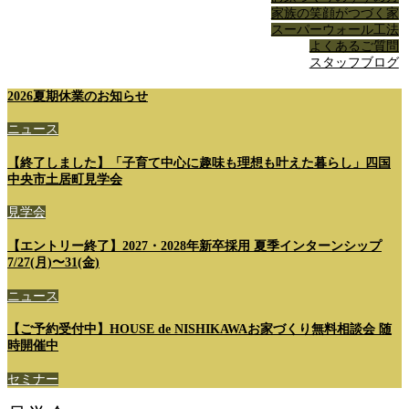
家族の笑顔がつづく家
スーパーウォール工法
よくあるご質問
スタッフブログ
2026夏期休業のお知らせ
ニュース
【終了しました】「子育て中心に趣味も理想も叶えた暮らし」四国
中央市土居町見学会
見学会
【エントリー終了】2027・2028年新卒採用 夏季インターンシップ
7/27(月)〜31(金)
ニュース
【ご予約受付中】HOUSE de NISHIKAWAお家づくり無料相談会 随
時開催中
セミナー