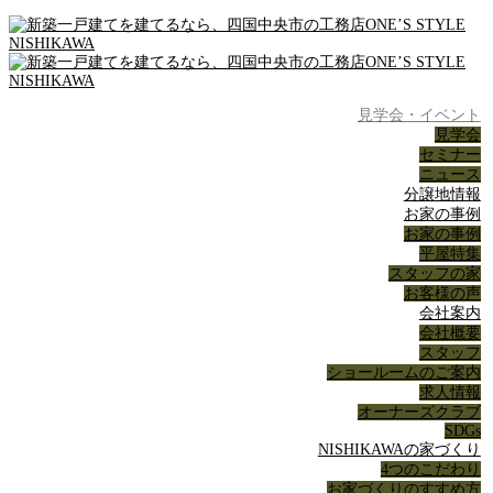
見学会・イベント
見学会
セミナー
ニュース
分譲地情報
お家の事例
お家の事例
平屋特集
スタッフの家
お客様の声
会社案内
会社概要
スタッフ
ショールームのご案内
求人情報
オーナーズクラブ
SDGs
NISHIKAWAの家づくり
4つのこだわり
お家づくりのすすめ方