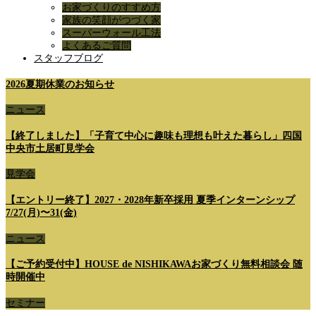
お家づくりのすすめ方
家族の笑顔がつづく家
スーパーウォール工法
よくあるご質問
スタッフブログ
2026夏期休業のお知らせ
ニュース
【終了しました】「子育て中心に趣味も理想も叶えた暮らし」四国
中央市土居町見学会
見学会
【エントリー終了】2027・2028年新卒採用 夏季インターンシップ
7/27(月)〜31(金)
ニュース
【ご予約受付中】HOUSE de NISHIKAWAお家づくり無料相談会 随
時開催中
セミナー