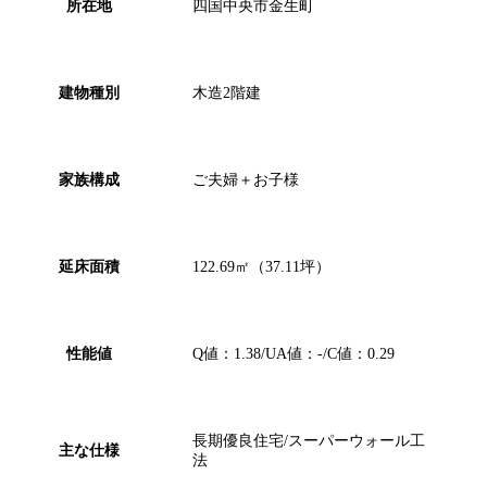
所在地
四国中央市金生町
建物種別
木造2階建
家族構成
ご夫婦＋お子様
延床面積
122.69㎡（37.11坪）
性能値
Q値：1.38/UA値：-/C値：0.29
長期優良住宅/スーパーウォール工
主な仕様
法