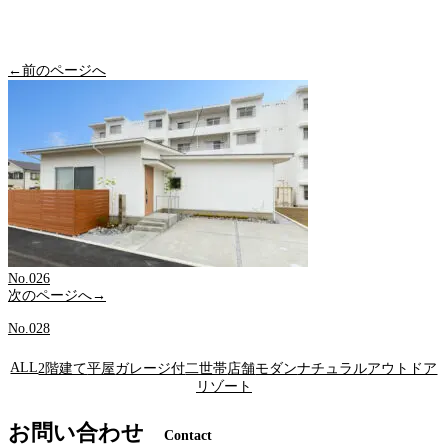
←前のページへ
No.026
次のページへ→
No.028
ALL
2階建て
平屋
ガレージ付
二世帯
店舗
モダン
ナチュラル
アウトドア
リゾート
お問い合わせ
Contact