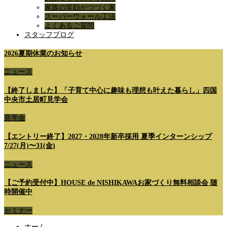
家族の笑顔がつづく家
スーパーウォール工法
よくあるご質問
スタッフブログ
2026夏期休業のお知らせ
ニュース
【終了しました】「子育て中心に趣味も理想も叶えた暮らし」四国
中央市土居町見学会
見学会
【エントリー終了】2027・2028年新卒採用 夏季インターンシップ
7/27(月)〜31(金)
ニュース
【ご予約受付中】HOUSE de NISHIKAWAお家づくり無料相談会 随
時開催中
セミナー
ホーム