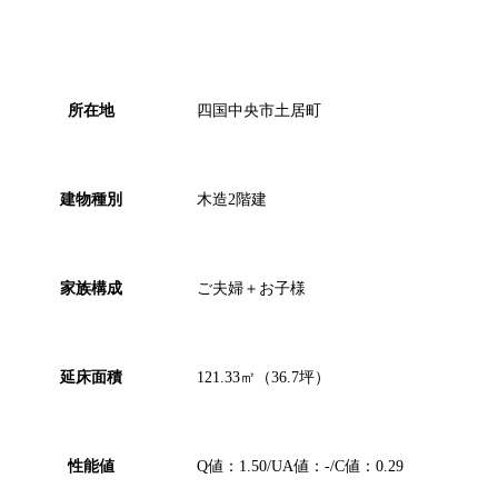
所在地
四国中央市土居町
建物種別
木造2階建
家族構成
ご夫婦＋お子様
延床面積
121.33㎡（36.7坪）
性能値
Q値：1.50/UA値：-/C値：0.29