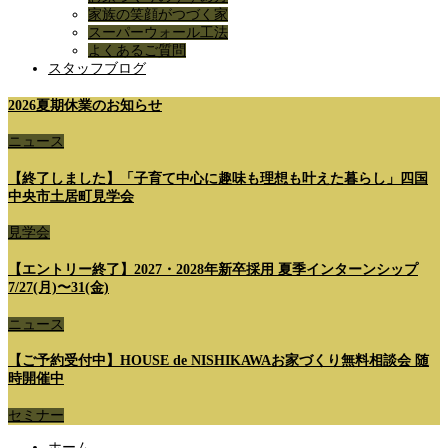
家族の笑顔がつづく家
スーパーウォール工法
よくあるご質問
スタッフブログ
2026夏期休業のお知らせ
ニュース
【終了しました】「子育て中心に趣味も理想も叶えた暮らし」四国
中央市土居町見学会
見学会
【エントリー終了】2027・2028年新卒採用 夏季インターンシップ
7/27(月)〜31(金)
ニュース
【ご予約受付中】HOUSE de NISHIKAWAお家づくり無料相談会 随
時開催中
セミナー
ホーム