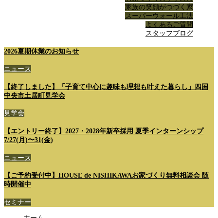
家族の笑顔がつづく家
スーパーウォール工法
よくあるご質問
スタッフブログ
2026夏期休業のお知らせ
ニュース
【終了しました】「子育て中心に趣味も理想も叶えた暮らし」四国
中央市土居町見学会
見学会
【エントリー終了】2027・2028年新卒採用 夏季インターンシップ
7/27(月)〜31(金)
ニュース
【ご予約受付中】HOUSE de NISHIKAWAお家づくり無料相談会 随
時開催中
セミナー
ホーム