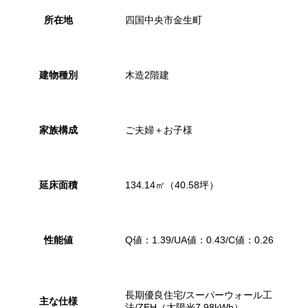
所在地
四国中央市金生町
建物種別
木造2階建
家族構成
ご夫婦＋お子様
延床面積
134.14㎡（40.58坪）
性能値
Q値：1.39/UA値：0.43/C値：0.26
長期優良住宅/スーパーウォール工
主な仕様
法/ZEH（太陽光7.98kWh）