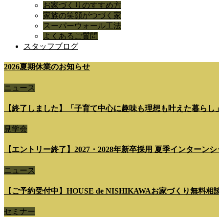
お家づくりのすすめ方
家族の笑顔がつづく家
スーパーウォール工法
よくあるご質問
スタッフブログ
2026夏期休業のお知らせ
ニュース
【終了しました】「子育て中心に趣味も理想も叶えた暮らし
見学会
【エントリー終了】2027・2028年新卒採用 夏季インターンシップ 7
ニュース
【ご予約受付中】HOUSE de NISHIKAWAお家づくり無料
セミナー