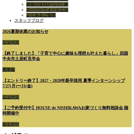
家族の笑顔がつづく家
スーパーウォール工法
よくあるご質問
スタッフブログ
2026夏期休業のお知らせ
ニュース
【終了しました】「子育て中心に趣味も理想も叶えた暮らし」四国
中央市土居町見学会
見学会
【エントリー終了】2027・2028年新卒採用 夏季インターンシップ
7/27(月)〜31(金)
ニュース
【ご予約受付中】HOUSE de NISHIKAWAお家づくり無料相談会 随
時開催中
セミナー