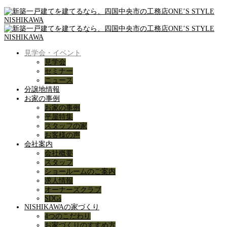
見学会・イベント
見学会
セミナー
ニュース
分譲地情報
お家の事例
お家の事例
平屋特集
スタッフの家
お客様の声
会社案内
会社概要
スタッフ
ショールームのご案内
求人情報
オーナーズクラブ
SDGs
NISHIKAWAの家づくり
4つのこだわり
お家づくりのすすめ方