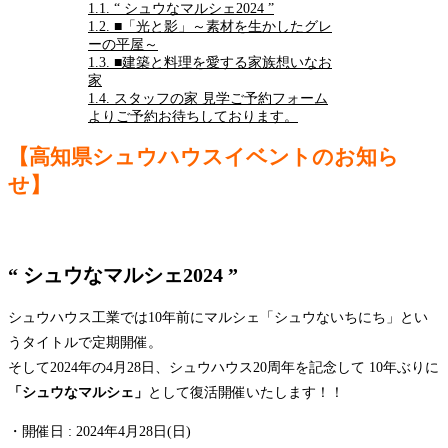
1.1.
“ シュウなマルシェ2024 ”
1.2.
■「光と影」～素材を生かしたグレ
ーの平屋～
1.3.
■建築と料理を愛する家族想いなお
家
1.4.
スタッフの家 見学ご予約フォーム
よりご予約お待ちしております。
【高知県シュウハウスイベントのお知ら
せ】
“
シュウなマルシェ2024
”
シュウハウス工業では10年前にマルシェ「シュウないちにち」とい
うタイトルで定期開催。
そして2024年の4月28日、シュウハウス20周年を記念して 10年ぶりに
「シュウなマルシェ」
として復活開催いたします！！
・開催日 : 2024年4月28日(日)