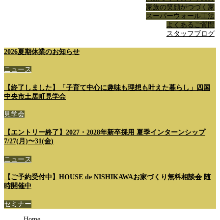
家族の笑顔がつづく家
スーパーウォール工法
よくあるご質問
スタッフブログ
2026夏期休業のお知らせ
ニュース
【終了しました】「子育て中心に趣味も理想も叶えた暮らし」四国
中央市土居町見学会
見学会
【エントリー終了】2027・2028年新卒採用 夏季インターンシップ
7/27(月)〜31(金)
ニュース
【ご予約受付中】HOUSE de NISHIKAWAお家づくり無料相談会 随
時開催中
セミナー
Home