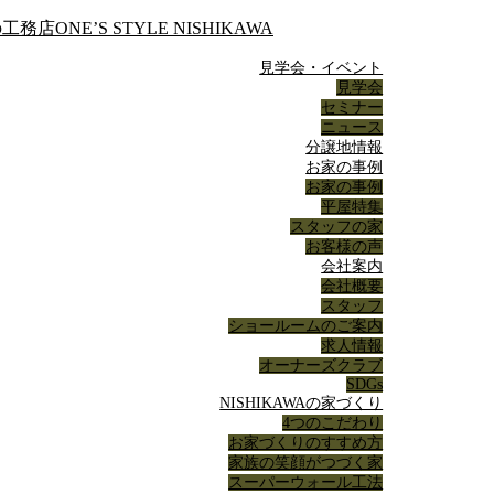
見学会・イベント
見学会
セミナー
ニュース
分譲地情報
お家の事例
お家の事例
平屋特集
スタッフの家
お客様の声
会社案内
会社概要
スタッフ
ショールームのご案内
求人情報
オーナーズクラブ
SDGs
NISHIKAWAの家づくり
4つのこだわり
お家づくりのすすめ方
家族の笑顔がつづく家
スーパーウォール工法