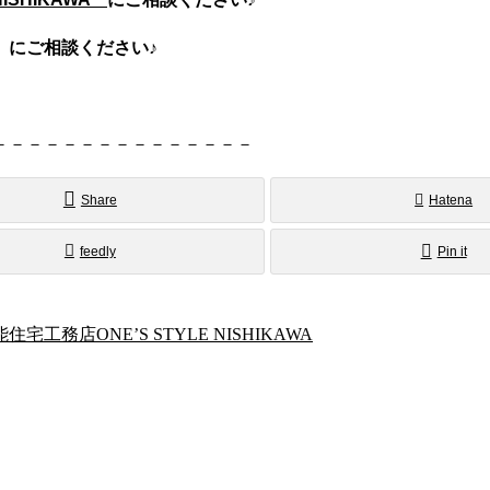
にご相談ください♪
－－－－－－－－－－－－－－－
Share
Hatena
feedly
Pin it
店ONE’S STYLE NISHIKAWA