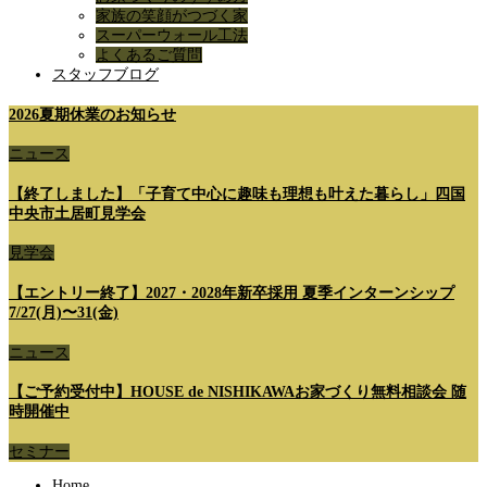
家族の笑顔がつづく家
スーパーウォール工法
よくあるご質問
スタッフブログ
2026夏期休業のお知らせ
ニュース
【終了しました】「子育て中心に趣味も理想も叶えた暮らし」四国
中央市土居町見学会
見学会
【エントリー終了】2027・2028年新卒採用 夏季インターンシップ
7/27(月)〜31(金)
ニュース
【ご予約受付中】HOUSE de NISHIKAWAお家づくり無料相談会 随
時開催中
セミナー
Home