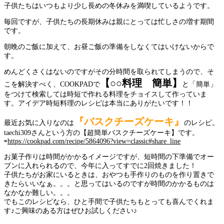
子供たちはいつもより少し長めの冬休みを満喫しているようです。
毎回ですが、子供たちの長期休みは親にとっては忙しさの増す期間
です。
朝晩のご飯に加えて、お昼ご飯の準備をしなくてはいけないからで
す。
めんどくさくはないのですがその分時間を取られてしまうので、そ
【○○料理 簡単】
こを解決すべく、COOKPADで
と「簡単」
をつけて検索しては時短で作れる料理をチョイスして作っていま
す。アイデア時短料理のレシピは本当にありがたいです！！
『バスクチーズケーキ』
最近お気に入りなのは
のレシピ。
taechi309さんという方の【超簡単バスクチーズケーキ】です。
⇨
https://cookpad.com/recipe/5864096?view=classic#share_line
お菓子作りは時間がかかるイメージですが、短時間の下準備でオー
ブンに入れられるので、今年に入ってすでに2回焼きました！
子供たちがお家にいるときは、おやつも手作りのものを作り置きで
きたらいいなぁ。。。と思ってはいるのですが時間のかかるものは
なかなか難しい。。。
でもこのレシピなら、ひと手間で子供たちもとっても喜んでくれま
す♪ご興味のある方はぜひお試しください♪