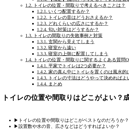
1.2.
トイレの位置・間取りで考えるべきことは？
1.2.1.
いくつ配置するか？
1.2.2.
トイレの音はどうおさえるか？
1.2.3.
どれくらいの広さにするか？
1.2.4.
匂い対策はどうするか？
1.3.
トイレの間取りの失敗事例と対策
1.3.1.
玄関から見えてしまう
1.3.2.
寝室から遠い
1.3.3.
寝室の上側に配置してしまう
1.4.
トイレの位置・間取りに関するよくある質問Q
1.4.1.
平家でトイレは2つ必要か？
1.4.2.
家の真ん中にトイレを置くのは風水的
1.4.3.
トイレの寸法はどうやって決めればよ
1.4.4.
まとめ
トイレの位置や間取りはどこがよい？
▶︎トイレの位置や間取りはどこがベストなのだろうか？
▶︎設置数や水の音、広さなどはどうすればよいか？