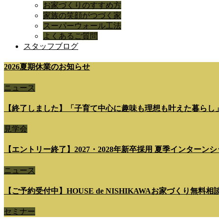
お家づくりのすすめ方
家族の笑顔がつづく家
スーパーウォール工法
よくあるご質問
スタッフブログ
2026夏期休業のお知らせ
ニュース
【終了しました】「子育て中心に趣味も理想も叶えた暮らし
見学会
【エントリー終了】2027・2028年新卒採用 夏季インターンシップ 7
ニュース
【ご予約受付中】HOUSE de NISHIKAWAお家づくり無料
セミナー