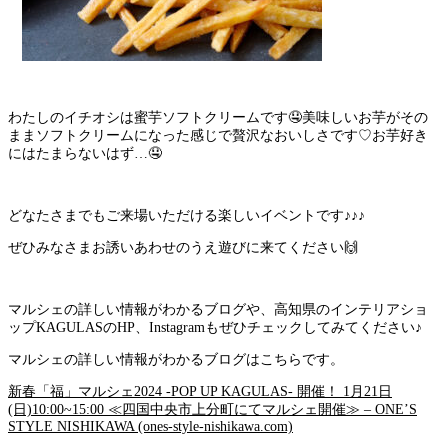
わたしのイチオシは蜜芋ソフトクリームです🤤美味しいお芋がその
ままソフトクリームになった感じで贅沢なおいしさです♡お芋好き
にはたまらないはず…🤤
どなたさまでもご来場いただける楽しいイベントです♪♪♪
ぜひみなさまお誘いあわせのうえ遊びに来てください🙌
マルシェの詳しい情報がわかるブログや、高知県のインテリアショ
ップKAGULASのHP、Instagramもぜひチェックしてみてください♪
マルシェの詳しい情報がわかるブログはこちらです。
新春「福」マルシェ2024 -POP UP KAGULAS- 開催！ 1月21日
(日)10:00~15:00 ≪四国中央市上分町にてマルシェ開催≫ – ONE’S
STYLE NISHIKAWA (ones-style-nishikawa.com)