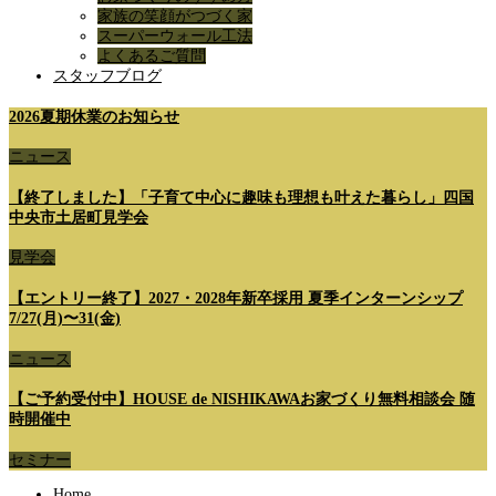
家族の笑顔がつづく家
スーパーウォール工法
よくあるご質問
スタッフブログ
2026夏期休業のお知らせ
ニュース
【終了しました】「子育て中心に趣味も理想も叶えた暮らし」四国
中央市土居町見学会
見学会
【エントリー終了】2027・2028年新卒採用 夏季インターンシップ
7/27(月)〜31(金)
ニュース
【ご予約受付中】HOUSE de NISHIKAWAお家づくり無料相談会 随
時開催中
セミナー
Home