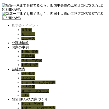
見学会・イベント
見学会
セミナー
ニュース
分譲地情報
お家の事例
お家の事例
平屋特集
スタッフの家
お客様の声
会社案内
会社概要
スタッフ
ショールームのご案内
求人情報
オーナーズクラブ
SDGs
NISHIKAWAの家づくり
4つのこだわり
お家づくりのすすめ方