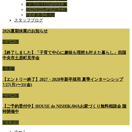
家族の笑顔がつづく家
スーパーウォール工法
よくあるご質問
スタッフブログ
2026夏期休業のお知らせ
ニュース
【終了しました】「子育て中心に趣味も理想も叶えた暮らし」四国
中央市土居町見学会
見学会
【エントリー終了】2027・2028年新卒採用 夏季インターンシップ
7/27(月)〜31(金)
ニュース
【ご予約受付中】HOUSE de NISHIKAWAお家づくり無料相談会 随
時開催中
セミナー
ホーム