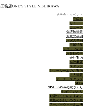
見学会・イベント
見学会
セミナー
ニュース
分譲地情報
お家の事例
お家の事例
平屋特集
スタッフの家
お客様の声
会社案内
会社概要
スタッフ
ショールームのご案内
求人情報
オーナーズクラブ
SDGs
NISHIKAWAの家づくり
4つのこだわり
お家づくりのすすめ方
家族の笑顔がつづく家
スーパーウォール工法