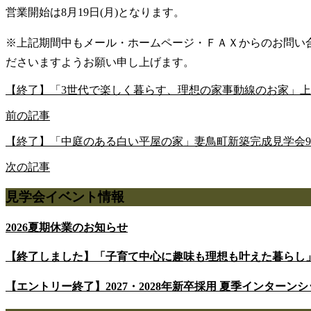
営業開始は8月19日(月)となります。
※上記期間中もメール・ホームページ・ＦＡＸからのお問い
ださいますようお願い申し上げます。
【終了】「3世代で楽しく暮らす、理想の家事動線のお家」上分町新
前の記事
【終了】「中庭のある白い平屋の家」妻鳥町新築完成見学会9/14(
次の記事
見学会イベント情報
2026夏期休業のお知らせ
【終了しました】「子育て中心に趣味も理想も叶えた暮らし
【エントリー終了】2027・2028年新卒採用 夏季インターンシップ 7