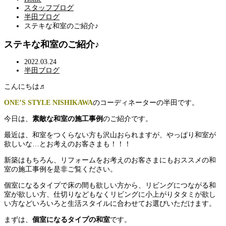
スタッフブログ
半田ブログ
ステキな和室のご紹介♪
ステキな和室のご紹介♪
2022.03.24
半田ブログ
こんにちは♬
ONE’S STYLE NISHIKAWA
のコーディネーターの半田です。
今日は、
素敵な和室の施工事例
のご紹介です。
最近は、和室をつくらない方も沢山おられますが、やっぱり和室が
欲しいな…とお考えのお客さまも！！！
新築はもちろん、リフォームをお考えのお客さまにもおススメの和
室の施工事例を是非ご覧ください。
個室になるタイプで床の間も欲しい方から、リビングにつながる和
室が欲しい方、仕切りなどもなくリビングに小上がりタタミが欲し
い方などいろいろと生活スタイルに合わせてお選びいただけます。
まずは、
個室になるタイプの和室
です。