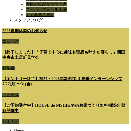
家族の笑顔がつづく家
スーパーウォール工法
よくあるご質問
スタッフブログ
2026夏期休業のお知らせ
ニュース
【終了しました】「子育て中心に趣味も理想も叶えた暮らし」四国
中央市土居町見学会
見学会
【エントリー終了】2027・2028年新卒採用 夏季インターンシップ
7/27(月)〜31(金)
ニュース
【ご予約受付中】HOUSE de NISHIKAWAお家づくり無料相談会 随
時開催中
セミナー
Home