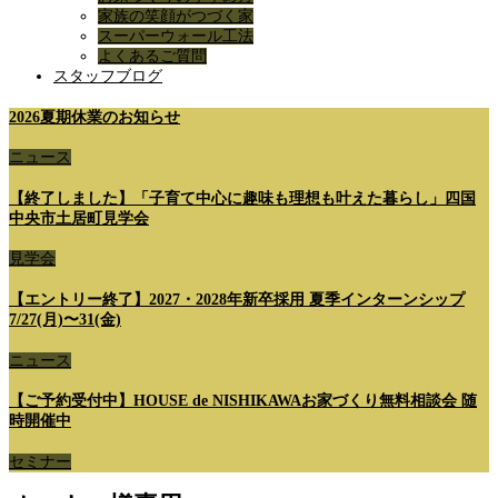
家族の笑顔がつづく家
スーパーウォール工法
よくあるご質問
スタッフブログ
2026夏期休業のお知らせ
ニュース
【終了しました】「子育て中心に趣味も理想も叶えた暮らし」四国
中央市土居町見学会
見学会
【エントリー終了】2027・2028年新卒採用 夏季インターンシップ
7/27(月)〜31(金)
ニュース
【ご予約受付中】HOUSE de NISHIKAWAお家づくり無料相談会 随
時開催中
セミナー