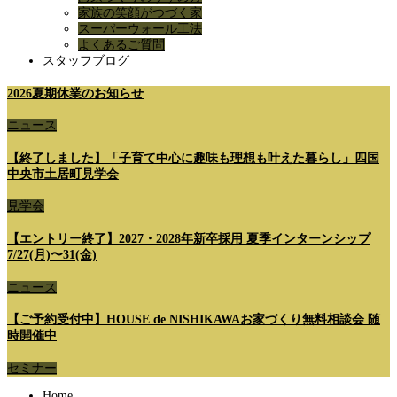
家族の笑顔がつづく家
スーパーウォール工法
よくあるご質問
スタッフブログ
2026夏期休業のお知らせ
ニュース
【終了しました】「子育て中心に趣味も理想も叶えた暮らし」四国
中央市土居町見学会
見学会
【エントリー終了】2027・2028年新卒採用 夏季インターンシップ
7/27(月)〜31(金)
ニュース
【ご予約受付中】HOUSE de NISHIKAWAお家づくり無料相談会 随
時開催中
セミナー
Home