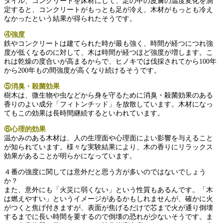
タイル、コンクリートを床材にして、足の甲の皮膚の温度変化を測
定すると、コンクリートがもっとも足が冷え、木材がもっとも冷え
なかったという結果が得られたそうです。
④強度
鉄やコンクリートは建てられた時が最も強く、時間が経つにつれ強
度が低くなるのに対して、木は時間が経つほど強度が増します。こ
れは乾燥の度合いが高まるからで、ヒノキでは伐採されてから100年
から200年もの間強度が高くなり続けるそうです。
⑤消臭・殺菌効果
樹木は、微生物や虫などから身を守るために消臭・殺菌効果のある
香りのよい成分「フィトンチッド」を放散しています。木材になっ
てもこの効果は長時間継続するといわれています。
⑥心理的効果
温かみのある木材は、人の生理面や心理面によい影響を与えること
が知られています。様々な実験結果により、木の香りにリラックス
効果があることが明らかになっています。
４番の強度に関しては意外だと思う方が多いのではないでしょう
か？
また、意外にも「火災に弱くない」という性質もあるんです。「木
は燃えやすい」というイメージがあるかもしれませんが、確かに火
がつくと焦げ付きますが、表面が焦げるだけで芯まで火が通り倒壊
するまでに長い時間を要するので倒壊の恐れが少ないそうです。ま