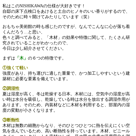
私はこのNISHIKAWAの仕様が大好きです！
自邸の床下点検口をあけると土台のヒノキのいい香りがするので、
そのために時々開けてみたりしています（笑）
おもちゃ美術館の時も感じたのですが、なんでこんなに心が落ち着
くんだろう…と思い、
色々と調べてみると、「木材」の効果や特徴に関して、たくさん研
究されていることがわかったので、
今日は少し紹介させてください。
まずは
「木」
の６つの特徴です。
①強くて軽い
強度があり、持ち運びに適した重量で、かつ加工しやすいという建
築材に必要な要素を備えています。
②調湿性
夏は湿度が高く、冬は乾燥する日本。木材には、空気中の湿度が高
い時は水分を吸収し、乾燥している時は水分を放出する調湿作用が
あります。そのため、内装材などに木材を利用すると、部屋内の湿
度の変動が小さくなります。
③断熱性
木材は無数の細胞からなり、そのひとつひとつに熱を伝えにくい空
気を含んでいるため、高い断熱性を持っています。木材、ビニール