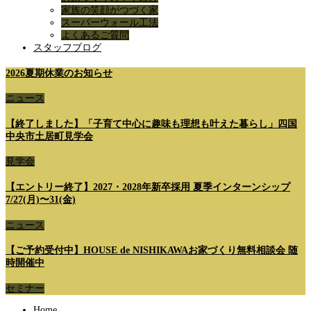
家族の笑顔がつづく家
スーパーウォール工法
よくあるご質問
スタッフブログ
2026夏期休業のお知らせ
ニュース
【終了しました】「子育て中心に趣味も理想も叶えた暮らし」四国
中央市土居町見学会
見学会
【エントリー終了】2027・2028年新卒採用 夏季インターンシップ
7/27(月)〜31(金)
ニュース
【ご予約受付中】HOUSE de NISHIKAWAお家づくり無料相談会 随
時開催中
セミナー
Home